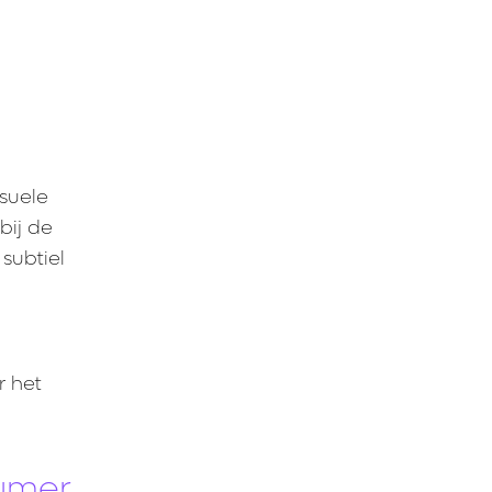
isuele
bij de
 subtiel
r het
sumer