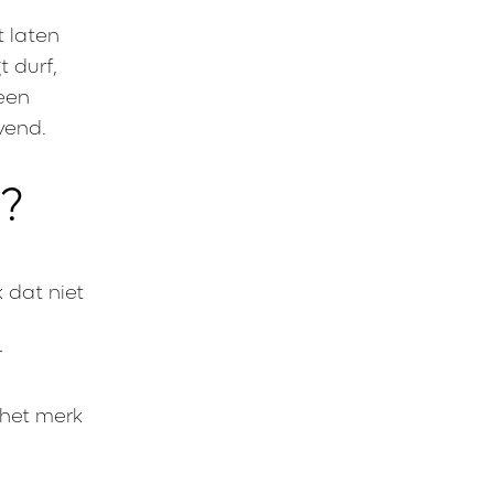
t laten
t durf,
 een
jvend.
d?
k dat niet
r
 het merk