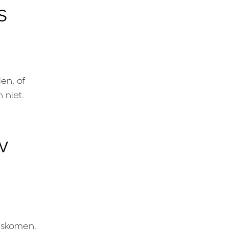
s
en, of
 niet.
w
uiskomen,