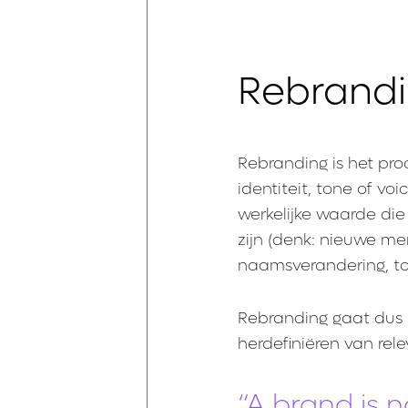
Rebrandin
Rebranding is het pro
identiteit, tone of vo
werkelijke waarde die 
zijn (denk: nieuwe mer
naamsverandering, tot
Rebranding gaat dus n
herdefiniëren van rele
“A brand is 