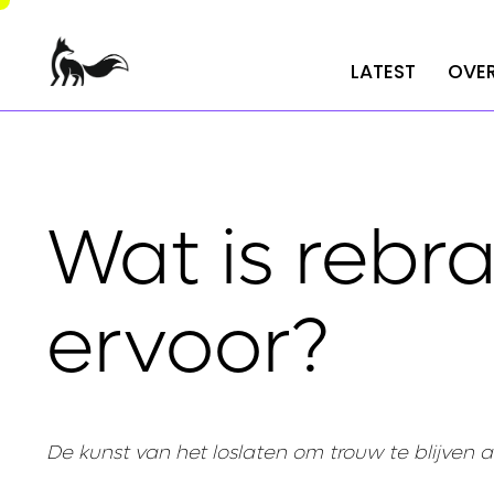
LATEST
LATEST
OVER
OVER
Wat is rebr
ervoor?
De kunst van het loslaten om trouw te blijven aa