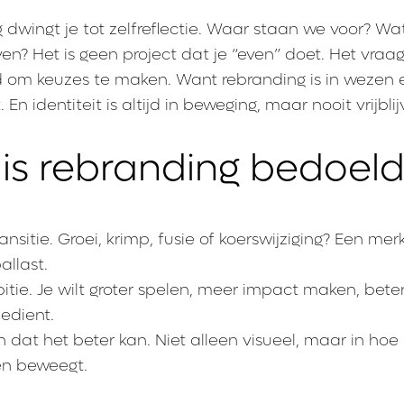
dwingt je tot zelfreflectie. Waar staan we voor? Wa
en? Het is geen project dat je “even” doet. Het vraag
id om keuzes te maken. Want rebranding is in wezen
. En identiteit is altijd in beweging, maar nooit vrijbli
 is rebranding bedoel
ansitie. Groei, krimp, fusie of koerswijziging? Een mer
llast.
ie. Je wilt groter spelen, meer impact maken, bete
bedient.
n dat het beter kan. Niet alleen visueel, maar in hoe
 en beweegt.