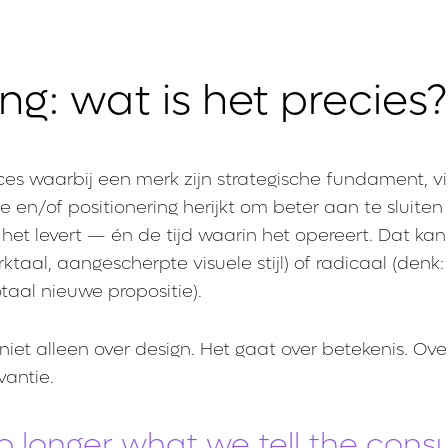
g: wat is het precies?
ces waarbij een merk zijn strategische fundament, v
ice en/of positionering herijkt om beter aan te sluiten 
het levert — én de tijd waarin het opereert. Dat kan
ktaal, aangescherpte visuele stijl) of radicaal (denk:
aal nieuwe propositie).
iet alleen over design. Het gaat over betekenis. Ove
vantie.
no longer what we tell the con