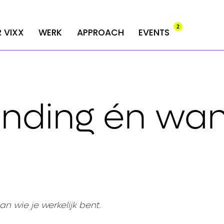
2
2
 VIXX
 VIXX
WERK
WERK
APPROACH
APPROACH
EVENTS
EVENTS
anding én wan
n wie je werkelijk bent.