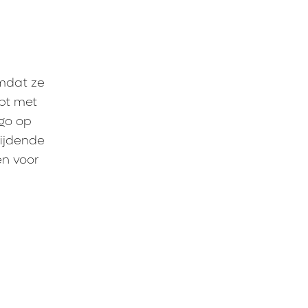
omdat ze
opt met
ogo op
rijdende
en voor