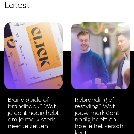
Latest
Brand guide of
Rebranding of
brandbook? Wat
restyling? Wat
je écht nodig hebt
jouw merk écht
om je merk sterk
nodig heeft en
neer te zetten
hoe je het verschil
kent