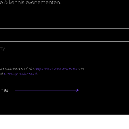
tie & kennis evenementen.
k ga akkoord met de
algemeen voorwaarden
en
et
privacy reglement
.