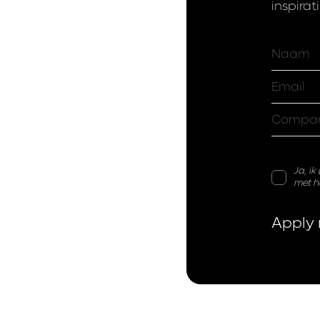
inspira
Ja, i
met h