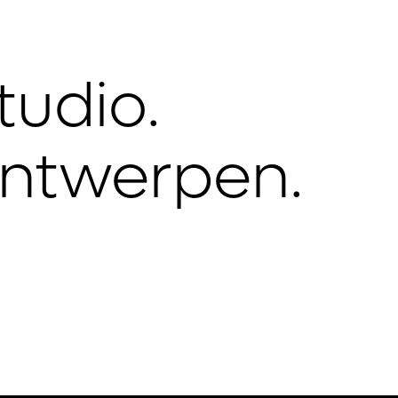
udio.

 ontwerpen.