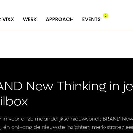
2
2
 VIXX
 VIXX
WERK
WERK
APPROACH
APPROACH
EVENTS
EVENTS
ND New Thinking in j
ilbox
 je in voor onze maandelijkse nieuwsbrief; BRAND Ne
g, én ontvang de nieuwste inzichten, merk-strategie