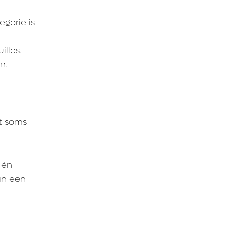
gorie is
illes.
n.
n
at soms
 én
aan een