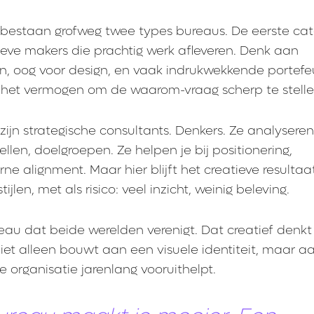
 bestaan grofweg twee types bureaus. De eerste cate
ieve makers die prachtig werk afleveren. Denk aan
en, oog voor design, en vaak indrukwekkende portefeu
het vermogen om de waarom-vraag scherp te stelle
ijn strategische consultants. Denkers. Ze analysere
llen, doelgroepen. Ze helpen je bij positionering,
rne alignment. Maar hier blijft het creatieve resulta
ijlen, met als risico: veel inzicht, weinig beleving.
ureau dat beide werelden verenigt. Dat creatief denkt
 niet alleen bouwt aan een visuele identiteit, maar 
organisatie jarenlang vooruithelpt.