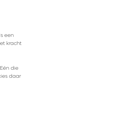
is een
et kracht
 Eén die
cies daar