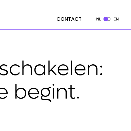
CONTACT
CONTACT
NL
NL
EN
EN
schakelen:
e begint.