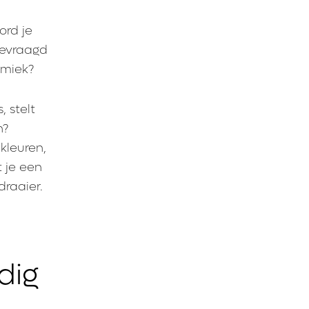
ord je
gevraagd
namiek?
, stelt
n?
 kleuren,
 je een
raaier.
dig