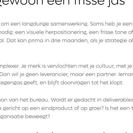
gewoon een frisse jas
gt om een langdurige samenwerking. Soms heb je een 
odig: een visuele herpositionering, een frisse tone of
l. Dat kan prima in drie maanden, als je strategie a
plexer. Je merk is vervlochten met je cultuur, met je
 Dan wil je geen leverancier, maar een partner. Iema
gengas geeft, en blijft doorvragen tot het klopt.
on van het bureau. Wordt er gedacht in deliverables
 gericht op een eindproduct of op groei? Is het een
rganisatie beweegt?