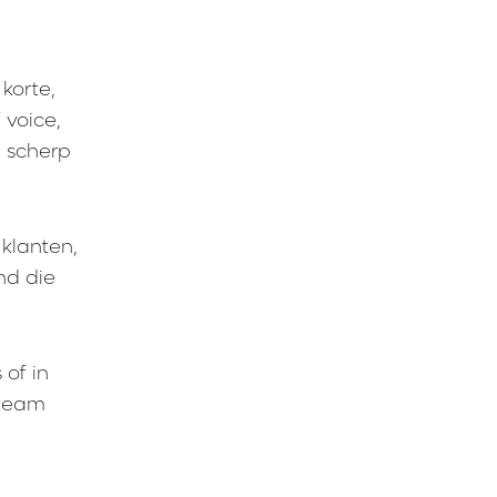
korte,
 voice,
l scherp
 klanten,
nd die
 of in
 team