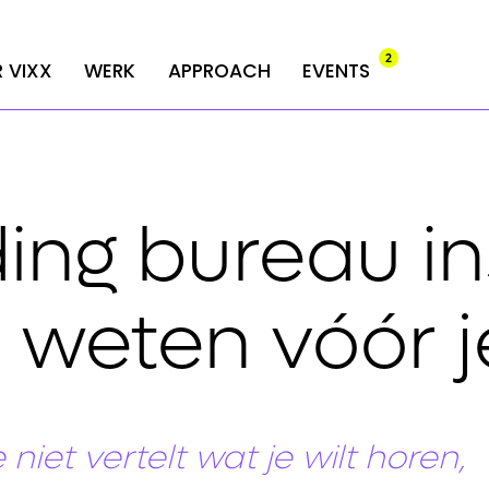
2
2
 VIXX
 VIXX
WERK
WERK
APPROACH
APPROACH
EVENTS
EVENTS
ing bureau in
 weten vóór j
niet vertelt wat je wilt horen,