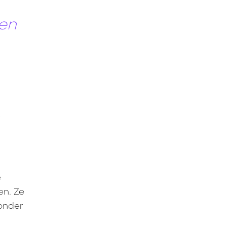
een
,
e
en. Ze
zonder