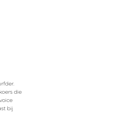
rfder.
 koers die
 voice
st bij