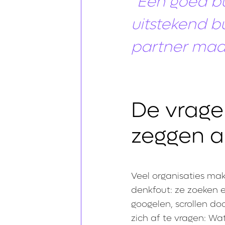
“Een goed b
uitstekend b
partner maakt
De vragen
zeggen a
Veel organisaties ma
denkfout: ze zoeken 
googelen, scrollen do
zich af te vragen: Wat