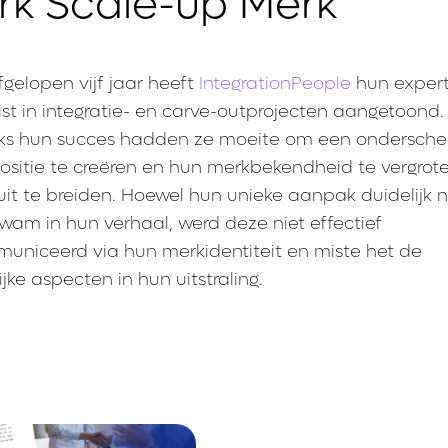
erk Scale-up Merk
fgelopen vijf jaar heeft
IntegrationPeople
hun expert
ist in integratie- en carve-outprojecten aangetoond.
s hun succes hadden ze moeite om een ​​ondersch
ositie te creëren en hun merkbekendheid te vergro
uit te breiden. Hoewel hun unieke aanpak duidelijk 
wam in hun verhaal, werd deze niet effectief
uniceerd via hun merkidentiteit en miste het de
jke aspecten in hun uitstraling.