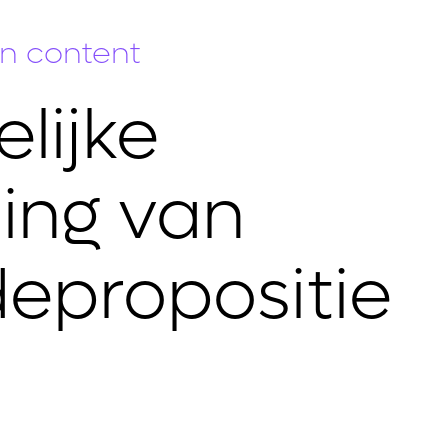
en content
lijke
ing van
depropositie