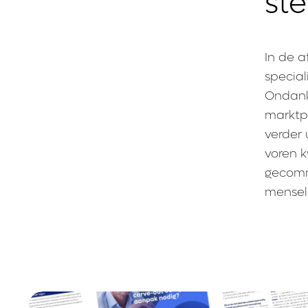
st
In de a
special
Ondank
marktp
verder 
voren k
gecomm
menseli