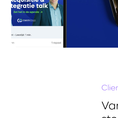
Clie
Van