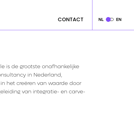
CONTACT
CONTACT
NL
NL
EN
EN
le is de grootste onafhankelijke
sultancy in Nederland,
 in het creëren van waarde door
leiding van integratie- en carve-