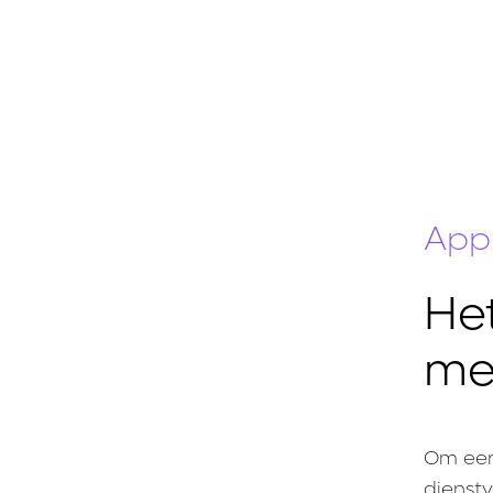
App
Het
me
Om een 
dienstv