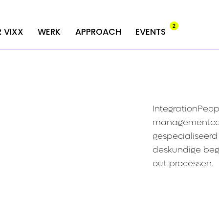
2
2
 VIXX
 VIXX
WERK
WERK
APPROACH
APPROACH
EVENTS
EVENTS
IntegrationPeop
managementcon
gespecialiseerd
deskundige bege
out processen.