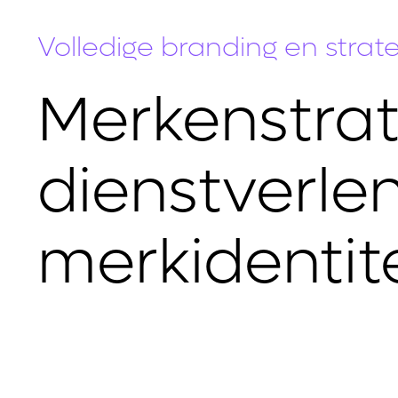
Volledige branding en stra
Merkenstrate
dienstverle
merkidentit