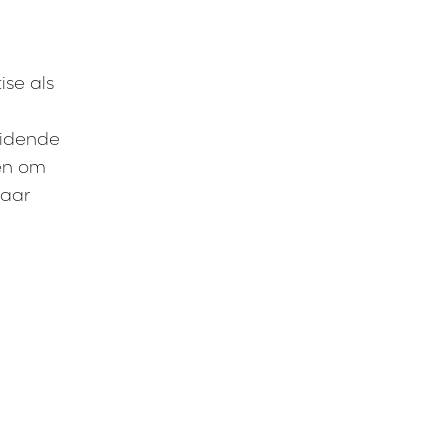
ise als
eidende
ten om
naar