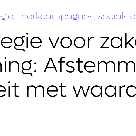
tegie, merkcampagnes, socials 
gie voor zake
ning: Afstemm
eit met waar