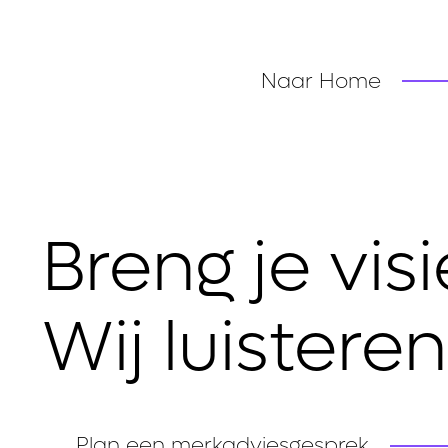
Naar Home
Breng je vis
Wij luistere
Plan een merkadviesgesprek