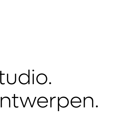
udio.

 ontwerpen.