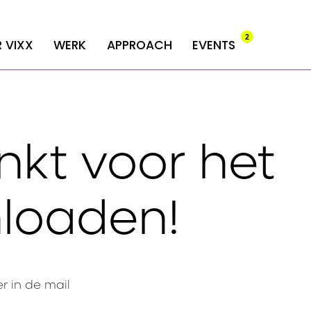
2
2
 VIXX
 VIXX
WERK
WERK
APPROACH
APPROACH
EVENTS
EVENTS
kt voor het
loaden!
r in de mail