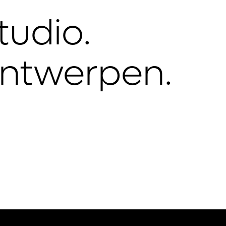
udio.

 ontwerpen.