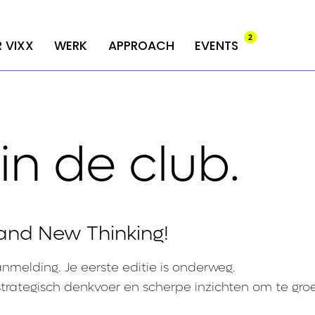
2
2
 VIXX
 VIXX
WERK
WERK
APPROACH
APPROACH
EVENTS
EVENTS
 in de club.
and New Thinking!
anmelding. Je eerste editie is onderweg.
strategisch denkvoer en scherpe inzichten om te gro