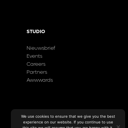
STUDIO
Nieuwsbrief
Events
Careers
Partners
Awwwards
We use cookies to ensure that we give you the best
experience on our website. If you continue to use
this site we will assume that you are happy with it.