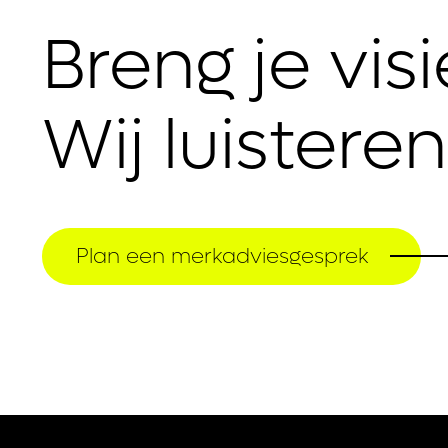
Breng je vis
Wij luistere
Plan een merkadviesgesprek