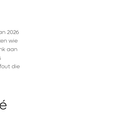
an 2026
ken wie
enk aan
s
fout die
é