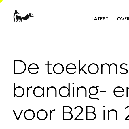
LATEST
LATEST
OVER
OVER
De toekomst 
branding- e
voor B2B in