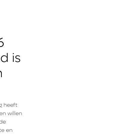
6
d is
n
g heeft
en willen
 de
te en