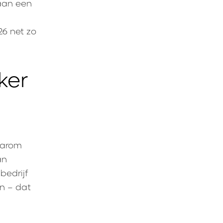
 aan een
26 net zo
ker
aarom
an
bedrijf
en – dat