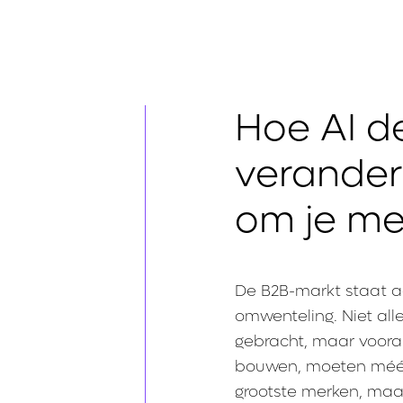
Hoe AI d
verandert
om je me
De B2B-markt staat a
omwenteling. Niet all
gebracht, maar vooral
bouwen, moeten méér 
grootste merken, maa