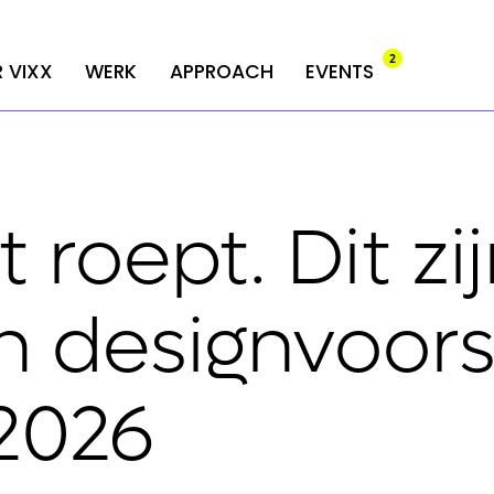
2
2
 VIXX
 VIXX
WERK
WERK
APPROACH
APPROACH
EVENTS
EVENTS
roept. Dit zij
n designvoors
 2026