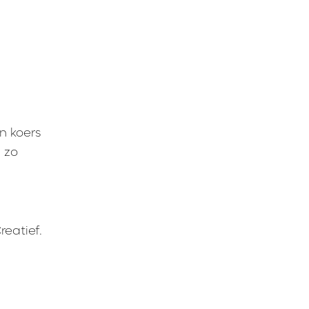
n koers
n zo
eatief.