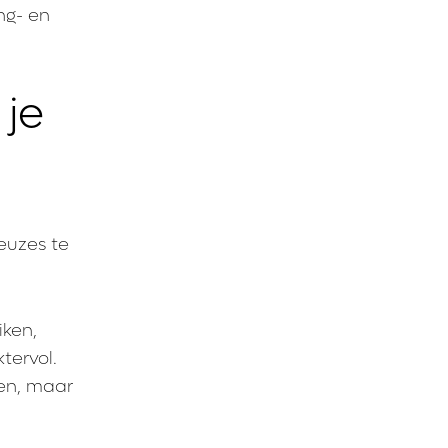
ng- en
 je
euzes te
iken,
tervol.
ken, maar