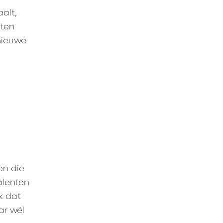
aalt,
eten
 nieuwe
,
en die
alenten
k dat
ar wél