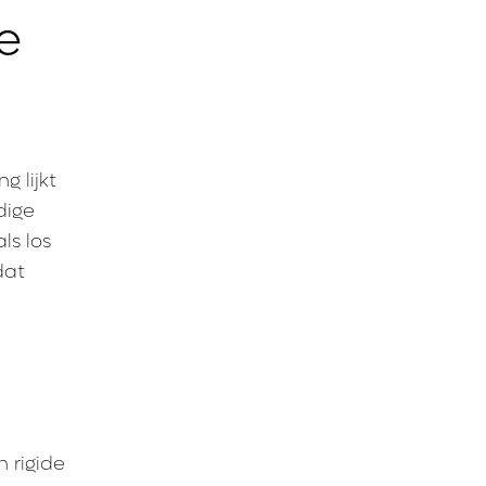
e
g lijkt
dige
ls los
dat
 rigide