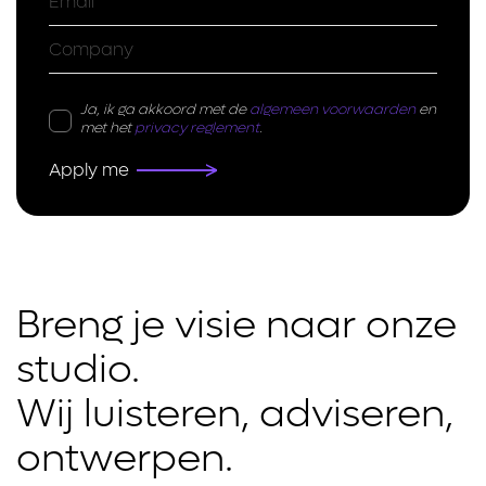
Ja, ik ga akkoord met de
algemeen voorwaarden
en
met het
privacy reglement
.
Breng je visie naar onze 
studio.

Wij luisteren, adviseren, 
ontwerpen.