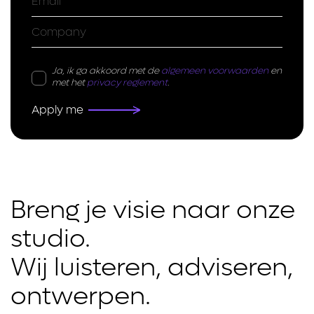
Ja, ik ga akkoord met de
algemeen voorwaarden
en
met het
privacy reglement
.
Breng je visie naar onze 
studio.

Wij luisteren, adviseren, 
ontwerpen.