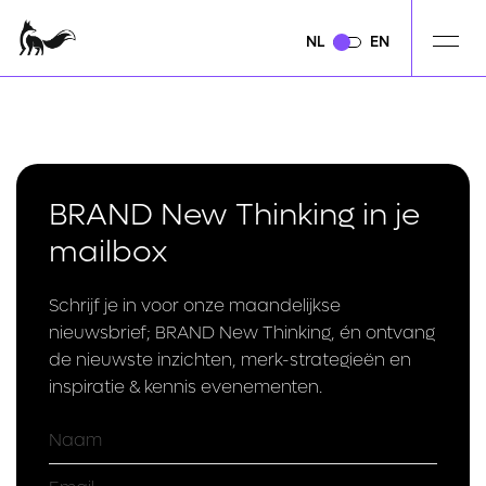
NL
NL
EN
EN
BRAND New Thinking in je
mailbox
Schrijf je in voor onze maandelijkse
nieuwsbrief; BRAND New Thinking, én ontvang
de nieuwste inzichten, merk-strategieën en
inspiratie & kennis evenementen.